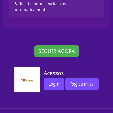
🎁 Receba bônus exclusivos
automaticamente
SEGUIR AGORA
Acessos
Login
Registrar-se