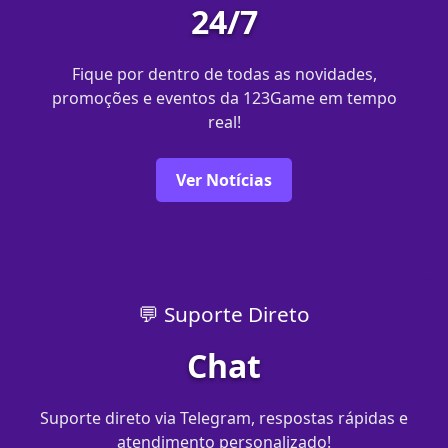
24/7
Fique por dentro de todas as novidades,
promoções e eventos da 123Game em tempo
real!
Ver Notícias
💬 Suporte Direto
Chat
Suporte direto via Telegram, respostas rápidas e
atendimento personalizado!