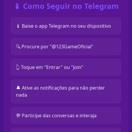
📱 Como Seguir no Telegram
📱 Baixe o app Telegram no seu dispositivo
🔍 Procure por "@123GameOficial"
👆 Toque em "Entrar" ou "Join"
🔔 Ative as notificações para não perder
nada
💬 Participe das conversas e interaja