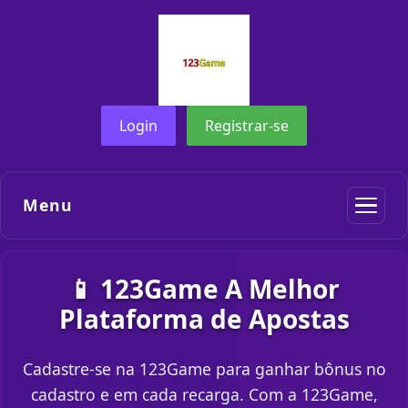
Login
Registrar-se
Menu
📱 123Game A Melhor
Plataforma de Apostas
Cadastre-se na 123Game para ganhar bônus no
cadastro e em cada recarga. Com a 123Game,