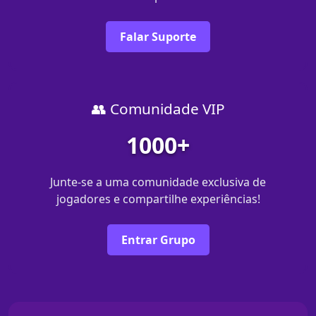
Falar Suporte
👥 Comunidade VIP
1000+
Junte-se a uma comunidade exclusiva de
jogadores e compartilhe experiências!
Entrar Grupo