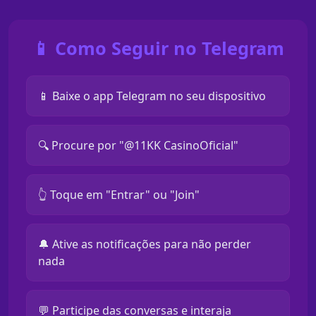
📱 Como Seguir no Telegram
📱 Baixe o app Telegram no seu dispositivo
🔍 Procure por "@11KK CasinoOficial"
👆 Toque em "Entrar" ou "Join"
🔔 Ative as notificações para não perder
nada
💬 Participe das conversas e interaja