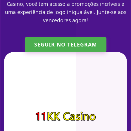
Casino, você tem acesso a promoções incríveis e
uma experiência de jogo inigualável. Junte-se aos
vencedores agora!
SEGUIR NO TELEGRAM