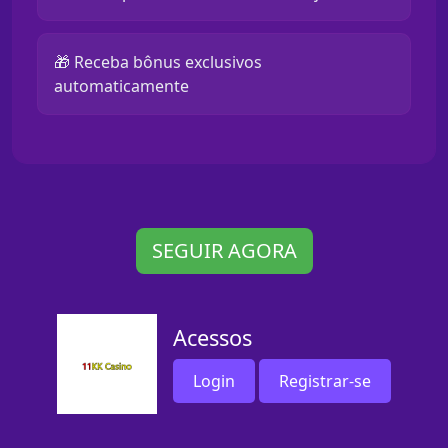
🎁 Receba bônus exclusivos
automaticamente
SEGUIR AGORA
Acessos
Login
Registrar-se