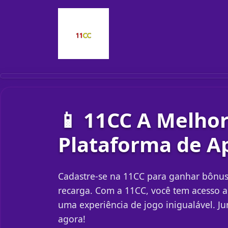
📱 11CC A Melho
Plataforma de A
Cadastre-se na 11CC para ganhar bônus
recarga. Com a 11CC, você tem acesso a
uma experiência de jogo inigualável. J
agora!