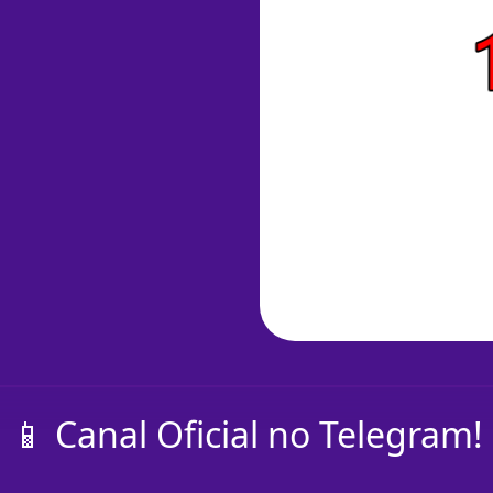
📱 Canal Oficial no Telegram!