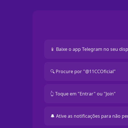
📱 Baixe o app Telegram no seu disp
🔍 Procure por "@11CCOficial"
👆 Toque em "Entrar" ou "Join"
🔔 Ative as notificações para não p