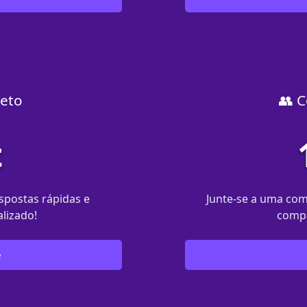
reto
👥 
t
espostas rápidas e
Junte-se a uma com
lizado!
compa
e