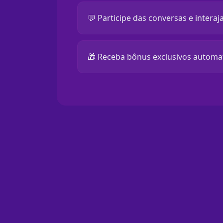
💬 Participe das conversas e interaj
🎁 Receba bônus exclusivos autom