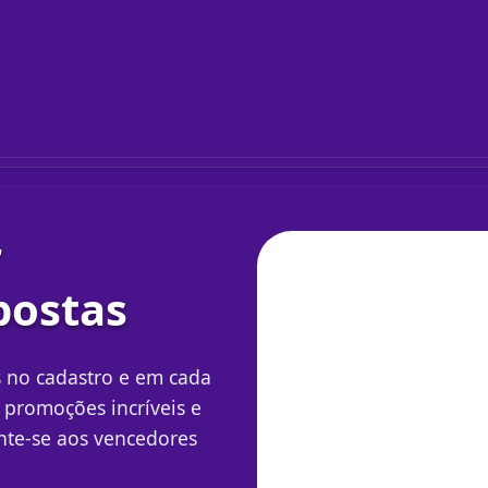
r
postas
 no cadastro e em cada
 promoções incríveis e
unte-se aos vencedores