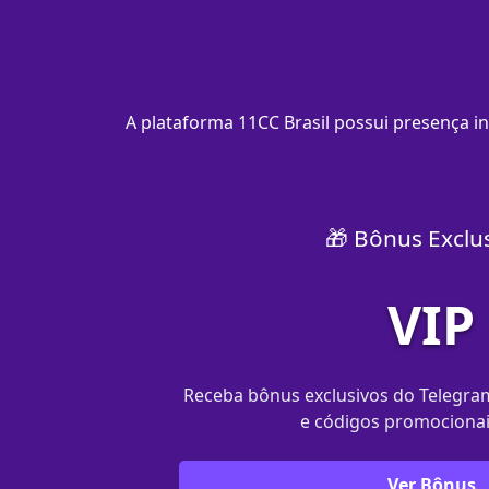
A plataforma 11CC Brasil possui presença i
🎁 Bônus Exclu
VIP
Receba bônus exclusivos do Telegra
e códigos promocionai
Ver Bônus