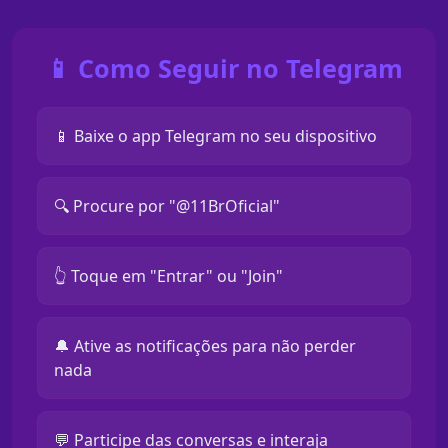
📱 Como Seguir no Telegram
📱 Baixe o app Telegram no seu dispositivo
🔍 Procure por "@11BrOficial"
👆 Toque em "Entrar" ou "Join"
🔔 Ative as notificações para não perder
nada
💬 Participe das conversas e interaja