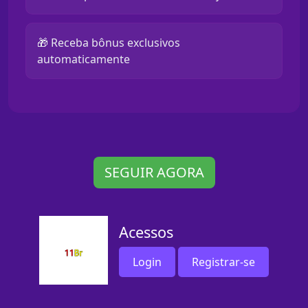
🎁 Receba bônus exclusivos
automaticamente
SEGUIR AGORA
Acessos
Login
Registrar-se