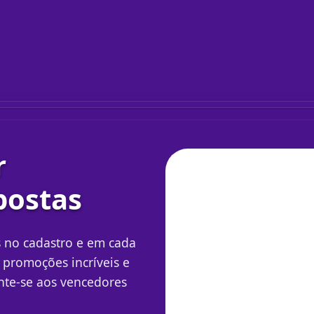
r
postas
 no cadastro e em cada
 promoções incríveis e
unte-se aos vencedores