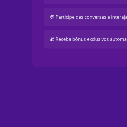
💬 Participe das conversas e interaj
🎁 Receba bônus exclusivos autom