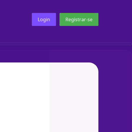
Login
Registrar-se