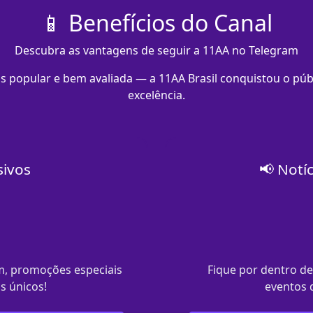
📱 Benefícios do Canal
Descubra as vantagens de seguir a 11AA no Telegram
s popular e bem avaliada — a 11AA Brasil conquistou o púb
excelência.
sivos
📢 Notí
m, promoções especiais
Fique por dentro d
s únicos!
eventos 