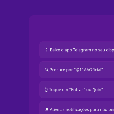
📱 Baixe o app Telegram no seu disp
🔍 Procure por "@11AAOficial"
👆 Toque em "Entrar" ou "Join"
🔔 Ative as notificações para não p