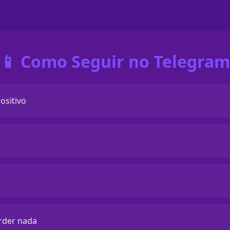
📱 Como Seguir no Telegram
ositivo
erder nada