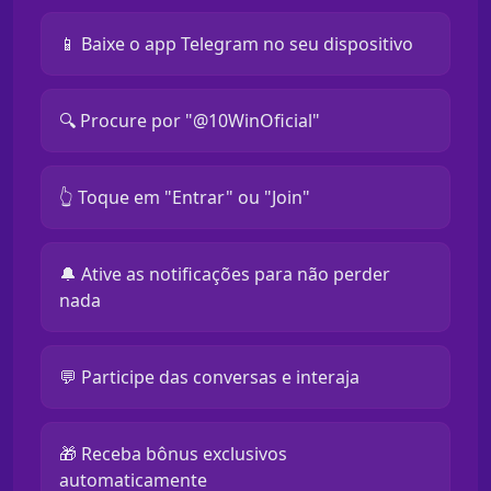
📱 Baixe o app Telegram no seu dispositivo
🔍 Procure por "@10WinOficial"
👆 Toque em "Entrar" ou "Join"
🔔 Ative as notificações para não perder
nada
💬 Participe das conversas e interaja
🎁 Receba bônus exclusivos
automaticamente