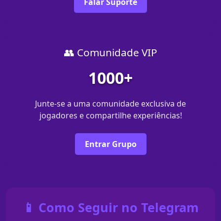
Falar Suporte
👥 Comunidade VIP
1000+
Junte-se a uma comunidade exclusiva de
jogadores e compartilhe experiências!
Entrar Grupo
📱 Como Seguir no Telegram