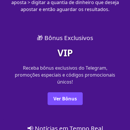
aposta > digitar a quantia de dinheiro que deseja
apostar e então aguardar os resultados.
🎁 Bônus Exclusivos
VIP
Receba bônus exclusivos do Telegram,
promoções especiais e códigos promocionais
únicos!
Ver Bônus
📢 Notícias em Tempo Real