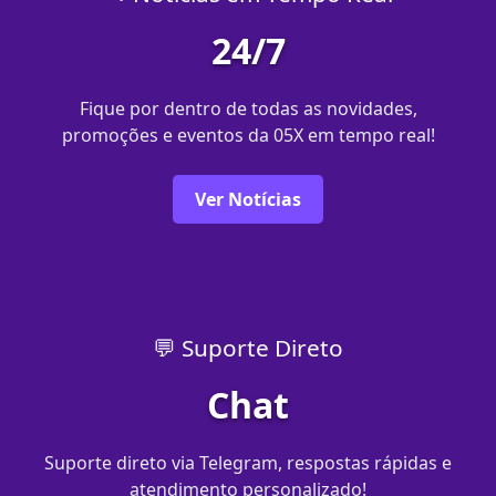
24/7
Fique por dentro de todas as novidades,
promoções e eventos da 05X em tempo real!
Ver Notícias
💬 Suporte Direto
Chat
Suporte direto via Telegram, respostas rápidas e
atendimento personalizado!