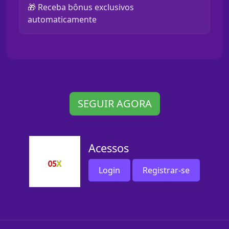
🎁 Receba bônus exclusivos
automaticamente
SEGUIR AGORA
Acessos
Login
Registrar-se