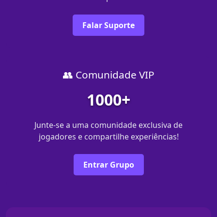
Falar Suporte
👥 Comunidade VIP
1000+
Junte-se a uma comunidade exclusiva de
jogadores e compartilhe experiências!
Entrar Grupo