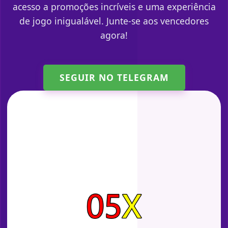
acesso a promoções incríveis e uma experiência
de jogo inigualável. Junte-se aos vencedores
agora!
SEGUIR NO TELEGRAM